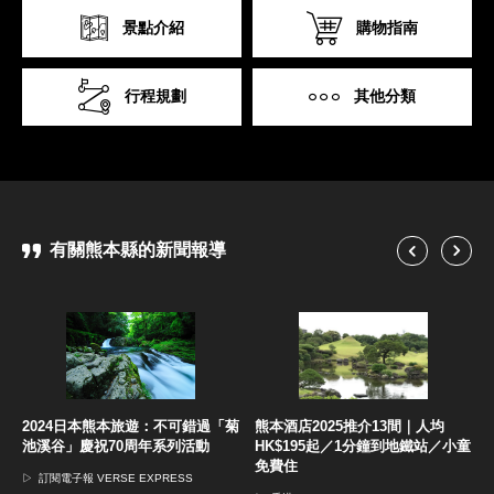
景點介紹
購物指南
行程規劃
其他分類
有關熊本縣的新聞報導
通
2024日本熊本旅遊：不可錯過「菊
熊本酒店2025推介13間｜人均
特
池溪谷」慶祝70周年系列活動
HK$195起／1分鐘到地鐵站／小童
免費住
▷
訂閱電子報 VERSE EXPRESS