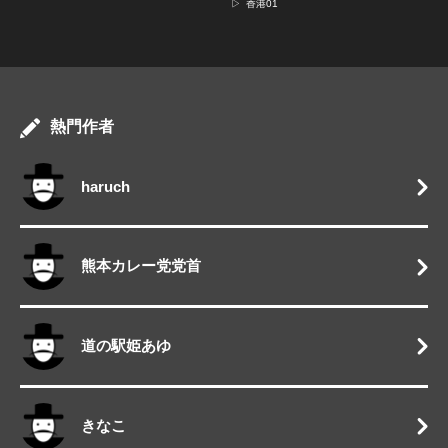
▷
香港01
熱門作者
haruch
熊本カレー党党首
道の駅姫あゆ
きなこ