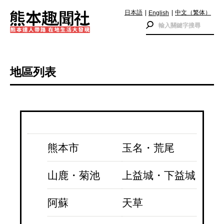
日本語
中文（繁体）
English
地區列表
熊本市
玉名・荒尾
山鹿・菊池
上益城・下益城
阿蘇
天草